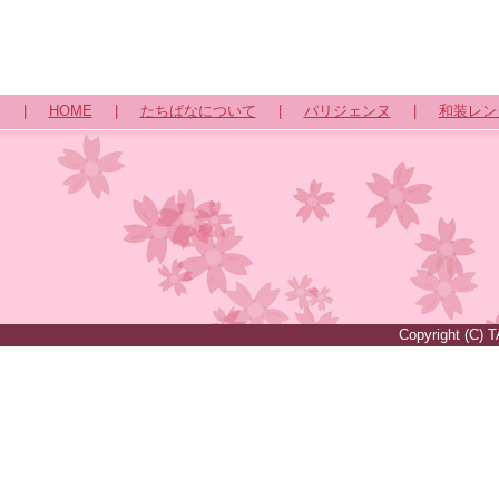
|
HOME
|
たちばなについて
|
パリジェンヌ
|
和装レン
Copyright (C) 