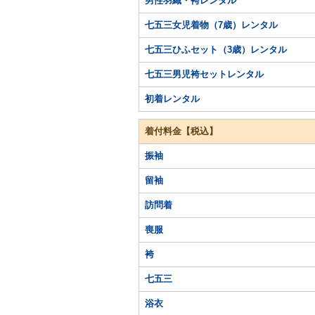
男性羽織・袴レンタル
七五三女児着物（7歳）レンタル
七五三ひふセット（3歳）レンタル
七五三男児袴セットレンタル
初着レンタル
着付料金【税込】
振袖
留袖
訪問着
喪服
袴
七五三
浴衣