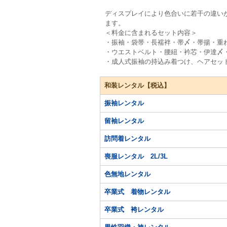
ディスプレイにより色合いに若干の違い
ます。
＜料金に含まれるセット内容＞
・振袖・袋帯・長襦袢・帯〆・帯揚・重
・ウエストベルト・腰紐・衿芯・伊達〆
・成人式振袖の持込み着つけ、ヘアセッ
和装レンタル【税込】
振袖レンタル
留袖レンタル
訪問着レンタル
喪服レンタル 2L/3L
色無地レンタル
卒業式 着物レンタル
卒業式 袴レンタル