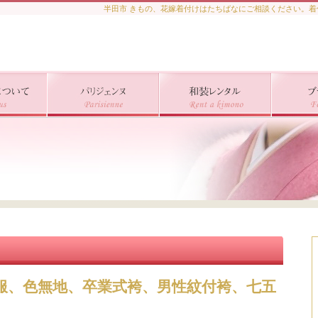
半田市 きもの、花嫁着付けはたちばなにご相談ください。
服、色無地、卒業式袴、男性紋付袴、七五