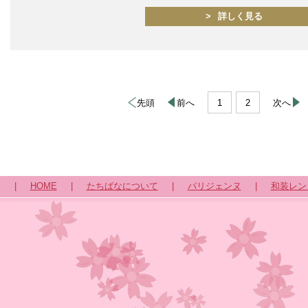
詳しく見る
先頭
前へ
1
2
次へ
|
HOME
|
たちばなについて
|
パリジェンヌ
|
和装レン