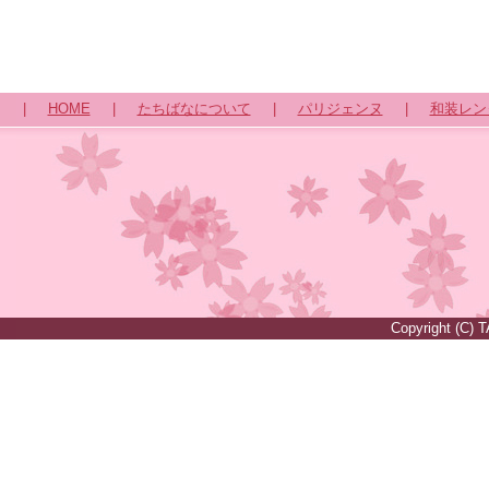
|
HOME
|
たちばなについて
|
パリジェンヌ
|
和装レン
Copyright (C) 